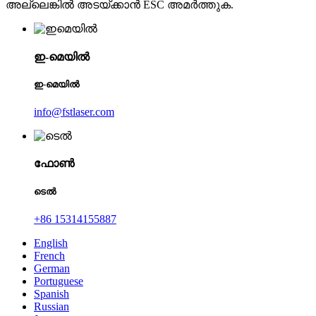
അല്ലെങ്കിൽ അടയ്ക്കാൻ ESC അമർത്തുക.
ഇ-മെയിൽ
ഇ-മെയിൽ
info@fstlaser.com
ഫോൺ
ടെൽ
+86 15314155887
English
French
German
Portuguese
Spanish
Russian