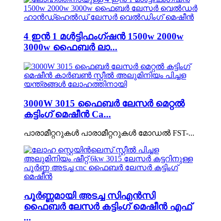
4 ഇൻ 1 മൾട്ടിഫംഗ്ഷൻ 1500w 2000w
3000w ഫൈബർ ലാ...
3000W 3015 ഫൈബർ ലേസർ മെറ്റൽ
കട്ടിംഗ് മെഷീൻ Ca...
പാരാമീറ്ററുകൾ പാരാമീറ്ററുകൾ മോഡൽ FST-...
പൂർണ്ണമായി അടച്ച സി‌എൻ‌സി
ഫൈബർ ലേസർ കട്ടിംഗ് മെഷീൻ എഫ്
...