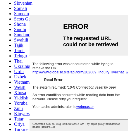
Slovenian
Somali
Samoan
Scots Gaelic
Shona
Sindhi
Sundanese
Swahili
Tajik
Tamil
Telugu
Thai
Ukrainian
Urdu
Uzbek
Vietnamese
Welsh
Xhosa
Yiddish
Yoruba
Zulu
Kinyarwanda
Tatar
Oriya
Turkmen