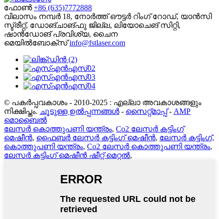
ഫോൺ
+86 (635)7772888
വിലാസം
നമ്പർ 18, നോർത്ത് ഔട്ടർ റിംഗ് റോഡ്, യാൻസി
സ്ട്രീറ്റ്, ഡോങ്‌ചാങ്‌ഫു ജില്ല, ലിയോചെങ് സിറ്റി,
ഷാൻഡോങ് പ്രവിശ്യ, ചൈന
മെയിൽബോക്സ്
info@fstlaser.com
© പകർപ്പവകാശം - 2010-2025 : എല്ലാ അവകാശങ്ങളും
നിക്ഷിപ്തം.
ചൂടുള്ള ഉൽപ്പന്നങ്ങൾ
-
സൈറ്റ്മാപ്പ്
-
AMP
മൊബൈൽ
ലേസർ കൊത്തുപണി യന്ത്രം
,
Co2 ലേസർ കട്ടിംഗ്
മെഷീൻ
,
ഫൈബർ ലേസർ കട്ടിംഗ് മെഷീൻ
,
ലേസർ കട്ടിംഗ്,
കൊത്തുപണി യന്ത്രം
,
Co2 ലേസർ കൊത്തുപണി യന്ത്രം
,
ലേസർ കട്ടിംഗ് മെഷീൻ ഷീറ്റ് മെറ്റൽ
,