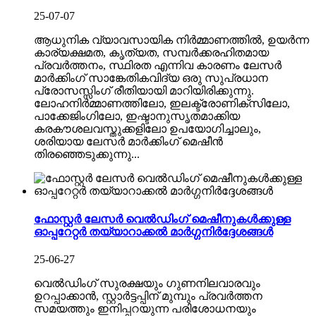
25-07-07
ആധുനിക വ്യാവസായിക നിർമ്മാണത്തിൽ, ഉയർന്ന
കാര്യക്ഷമത, കൃത്യത, സമ്പർക്കരഹിതമായ
പ്രവർത്തനം, സ്ഥിരത എന്നിവ കാരണം ലേസർ
മാർക്കിംഗ് സാങ്കേതികവിദ്യ ഒരു സുപ്രധാന
പ്രോസസ്സിംഗ് രീതിയായി മാറിയിരിക്കുന്നു.
ലോഹനിർമ്മാണത്തിലോ, ഇലക്ട്രോണിക്സിലോ,
പാക്കേജിംഗിലോ, ഇഷ്ടാനുസൃതമാക്കിയ
കരകൗശലവസ്തുക്കളിലോ ഉപയോഗിച്ചാലും,
ശരിയായ ലേസർ മാർക്കിംഗ് മെഷീൻ
തിരഞ്ഞെടുക്കുന്നു...
ഫോസ്റ്റർ ലേസർ വെൽഡിംഗ് മെഷീനുകൾക്കുള്ള
ഓപ്പറേറ്റർ തയ്യാറാക്കൽ മാർഗ്ഗനിർദ്ദേശങ്ങൾ
25-06-27
വെൽഡിംഗ് സുരക്ഷയും ഗുണനിലവാരവും
ഉറപ്പാക്കാൻ, സ്റ്റാർട്ടപ്പിന് മുമ്പും പ്രവർത്തന
സമയത്തും ഇനിപ്പറയുന്ന പരിശോധനയും