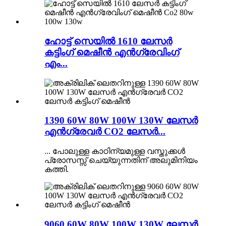
ഹോട്ട് സെയിൽ 1610 ലേസർ
കട്ടിംഗ് മെഷീൻ എൻഗ്രേവിംഗ്
എം...
1390 60W 80W 100W 130W ലേസർ
എൻഗ്രേവർ CO2 ലേസർ...
... പോലുള്ള കാഠിന്യമുള്ള വസ്തുക്കൾ
പ്രോസസ്സ് ചെയ്യുന്നതിന് അലുമിനിയം
കത്തി.
9060 60W 80W 100W 130W ലേസർ