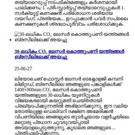
തയ്യാറെടുപ്പ് നടപടിക്രമങ്ങളും കർശനമായി
പാലിക്കണം: I. പ്രീ-സ്റ്റാർട്ടപ്പ് തയ്യാറെടുപ്പുകൾ 1.
സർക്യൂട്ട് കണക്ഷൻ പരിശോധന ശരിയായ
വയറിംഗ്, പ്രത്യേക... ഉറപ്പാക്കാൻ പവർ സപ്ലൈ
കണക്ഷനുകൾ ശ്രദ്ധാപൂർവ്വം പരിശോധിക്കുക.
30-ലധികം CO₂ ലേസർ കൊത്തുപണി യന്ത്രങ്ങൾ
ബ്രസീലിലേക്ക് അയച്ചു
25-06-27
ലിയോചെങ് ഫോസ്റ്റർ ലേസർ ടെക്നോളജി കമ്പനി
ലിമിറ്റഡ്, ബ്രസീലിലെ ഞങ്ങളുടെ പങ്കാളികൾക്ക്
1400×900mm CO₂ ലേസർ കൊത്തുപണി
യന്ത്രങ്ങളുടെ 30-ലധികം യൂണിറ്റുകൾ
വിജയകരമായി കയറ്റുമതി ചെയ്തതായി
പ്രഖ്യാപിക്കുന്നതിൽ അഭിമാനിക്കുന്നു. ഈ വലിയ
തോതിലുള്ള ഡെലിവറി ദക്ഷിണ അമേരിക്കൻ
വിപണിയിലെ ഞങ്ങളുടെ തുടർച്ചയായ വളർച്ചയിലെ
മറ്റൊരു പ്രധാന ചുവടുവയ്പ്പായി
അടയാളപ്പെടുത്തുന്നു, കൂടാതെ ഞങ്ങളുടെ ...
പ്രതിഫലിപ്പിക്കുന്നു.