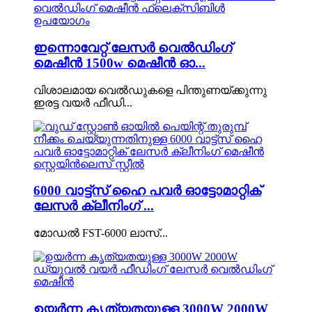
ഇന്നൊവേറ്റ് ലേസർ വെൽഡിംഗ്
മെഷീൻ 1500w മെഷീൻ ഓ...
വിശാലമായ വെൽഡുകളെ പിന്തുണയ്ക്കുന്നു
ഇരട്ട വയർ ഫീഡി...
6000 വാട്ട്സ് ഹൈ പവർ ഓട്ടോമാറ്റിക്
ലേസർ ക്ലീനിംഗ് ...
മോഡൽ FST-6000 ലാസ്...
ഉയർന്ന കൃത്യതയുള്ള 3000W 2000W