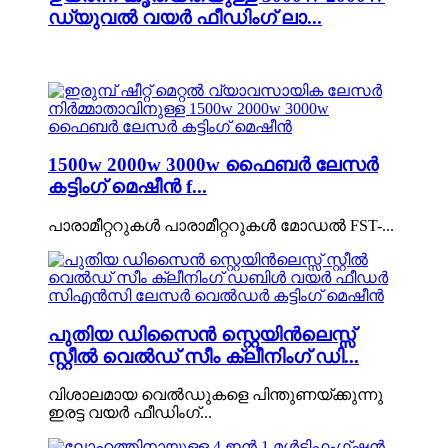
ഡ്യുവൽ വയർ ഫീഡിംഗ് ലാ...
1500w 2000w 3000w ഫൈബർ ലേസർ
കട്ടിംഗ് മെഷീൻ f...
പാരാമീറ്ററുകൾ പാരാമീറ്ററുകൾ മോഡൽ FST-...
പുതിയ ഡിസൈൻ സ്റ്റെയിൻലെസ്സ്
സ്റ്റീൽ വെൽഡ് സീം ക്ലീനിംഗ് ഡി...
വിശാലമായ വെൽഡുകളെ പിന്തുണയ്ക്കുന്നു
ഇരട്ട വയർ ഫീഡിംഗ്...