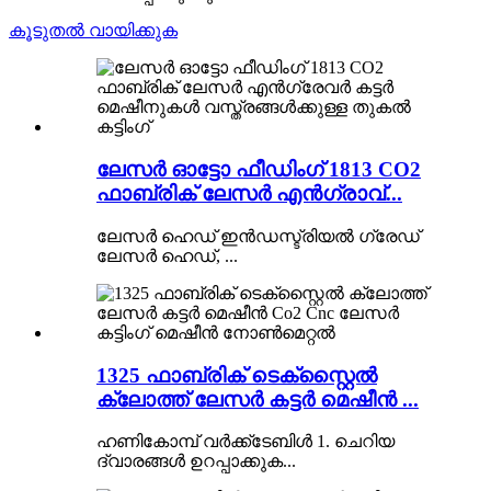
കൂടുതൽ വായിക്കുക
ലേസർ ഓട്ടോ ഫീഡിംഗ് 1813 CO2
ഫാബ്രിക് ലേസർ എൻഗ്രാവ്...
ലേസർ ഹെഡ് ഇൻഡസ്ട്രിയൽ ഗ്രേഡ്
ലേസർ ഹെഡ്, ...
1325 ഫാബ്രിക് ടെക്സ്റ്റൈൽ
ക്ലോത്ത് ലേസർ കട്ടർ മെഷീൻ ...
ഹണികോമ്പ് വർക്ക്ടേബിൾ 1. ചെറിയ
ദ്വാരങ്ങൾ ഉറപ്പാക്കുക...