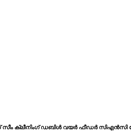
ൽഡ് സീം ക്ലീനിംഗ് ഡബിൾ വയർ ഫീഡർ സിഎൻസി