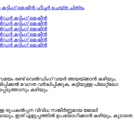
േസമയം രണ്ട് വെൽഡിംഗ് വയർ അയയ്ക്കാൻ കഴിയും,
ക്കൽ വേഗത വർദ്ധിപ്പിക്കുക, കട്ടിയുള്ള പ്ലേറ്റിലോ
െടുത്താനും കഴിയും.
ള്ള രൂപകൽപ്പന വിവിധ സങ്കീർണ്ണമായ ജോലി
ാലും, ഇത് എളുപ്പത്തിൽ ഉപയോഗിക്കാൻ കഴിയും, കൂടാതെ