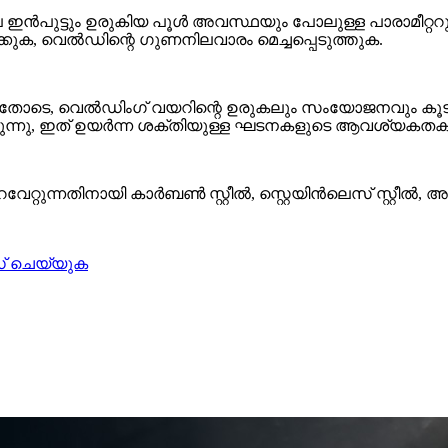
ഇൻപുട്ടും ഉരുകിയ പൂൾ അവസ്ഥയും പോലുള്ള പാരാമീറ്ററുക
ുക, വെൽഡിന്റെ ഗുണനിലവാരം മെച്ചപ്പെടുത്തുക.
്നതോടെ, വെൽഡിംഗ് വയറിന്റെ ഉരുകലും സംയോജനവും കൂടുത
കുന്നു, ഇത് ഉയർന്ന ശക്തിയുള്ള ഘടനകളുടെ ആവശ്യകതകൾ
റ്റുന്നതിനായി കാർബൺ സ്റ്റീൽ, സ്റ്റെയിൻലെസ് സ്റ്റീൽ,
 ചെയ്യുക