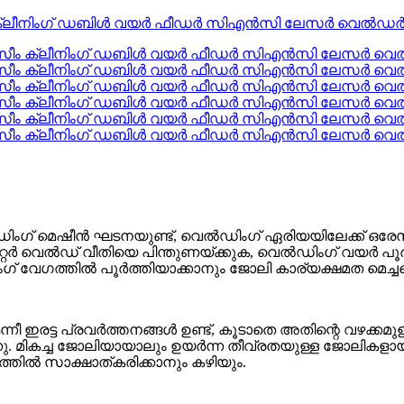
ീഡിംഗ് മെഷീൻ ഘടനയുണ്ട്, വെൽഡിംഗ് ഏരിയയിലേക്ക് ഒര
്റർ വെൽഡ് വീതിയെ പിന്തുണയ്ക്കുക, വെൽഡിംഗ് വയർ പൂരിപ്പി
ഗത്തിൽ പൂർത്തിയാക്കാനും ജോലി കാര്യക്ഷമത മെച്ചപ്പ
ഇരട്ട പ്രവർത്തനങ്ങൾ ഉണ്ട്, കൂടാതെ അതിന്റെ വഴക്കമു
ു. മികച്ച ജോലിയായാലും ഉയർന്ന തീവ്രതയുള്ള ജോലികളായ
തിൽ സാക്ഷാത്കരിക്കാനും കഴിയും.