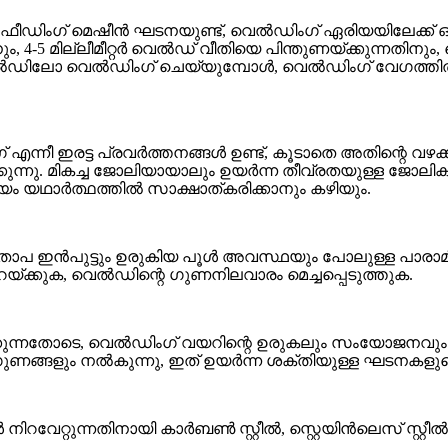
യർ ഫീഡിംഗ് മെഷീൻ ഘടനയുണ്ട്, വെൽഡിംഗ് ഏരിയയിലേക്ക
 4-5 മില്ലീമീറ്റർ വെൽഡ് വീതിയെ പിന്തുണയ്ക്കുന്നതിനു
വലിയ വെൽഡിലോ വെൽഡിംഗ് ചെയ്യുമ്പോൾ, വെൽഡിംഗ് വേഗത്ത
്നീ ഇരട്ട പ്രവർത്തനങ്ങൾ ഉണ്ട്, കൂടാതെ അതിന്റെ വഴക്
ുന്നു. മികച്ച ജോലിയായാലും ഉയർന്ന തീവ്രതയുള്ള ജോലിക
ം യഥാർത്ഥത്തിൽ സാക്ഷാത്കരിക്കാനും കഴിയും.
താപ ഇൻപുട്ടും ഉരുകിയ പൂൾ അവസ്ഥയും പോലുള്ള പാരാമീറ്
ക്കുക, വെൽഡിന്റെ ഗുണനിലവാരം മെച്ചപ്പെടുത്തുക.
്കുന്നതോടെ, വെൽഡിംഗ് വയറിന്റെ ഉരുകലും സംയോജനവും 
കൽ ഗുണങ്ങളും നൽകുന്നു, ഇത് ഉയർന്ന ശക്തിയുള്ള ഘടനക
വേറ്റുന്നതിനായി കാർബൺ സ്റ്റീൽ, സ്റ്റെയിൻലെസ് സ്റ്റീ