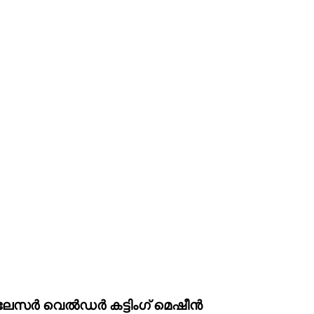
 ലേസർ വെൽഡർ കട്ടിംഗ് മെഷീൻ